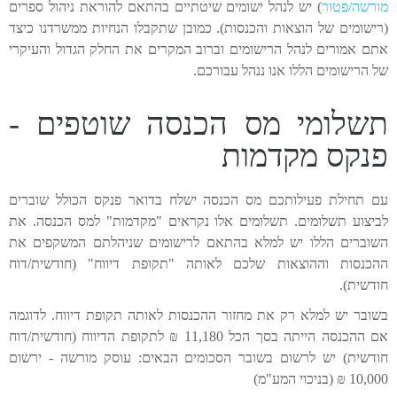
מורשה/פטור
) יש לנהל ישומים שיטתיים בהתאם להוראת ניהול ספרים
(רישומים של הוצאות והכנסות). כמובן שתקבלו הנחיות ממשרדנו כיצד
אתם אמורים לנהל הרישומים וברוב המקרים את החלק הגדול והעיקרי
של הרישומים הללו אנו ננהל עבורכם.
תשלומי מס הכנסה שוטפים -
פנקס מקדמות
עם תחילת פעילותכם מס הכנסה ישלח בדואר פנקס הכולל שוברים
לביצוע תשלומים. תשלומים אלו נקראים "מקדמות" למס הכנסה. את
השוברים הללו יש למלא בהתאם לרישומים שניהלתם המשקפים את
ההכנסות וההוצאות שלכם לאותה "תקופת דיווח" (חודשית/דוח
חודשית).
בשובר יש למלא רק את מחזור ההכנסות לאותה תקופת דיווח. לדוגמה
אם ההכנסה הייתה בסך הכל 11,180 ₪ לתקופת הדיווח (חודשית/דוח
חודשית) יש לרשום בשובר הסכומים הבאים: עוסק מורשה - ירשום
10,000 ₪ (בניכוי המע"מ)