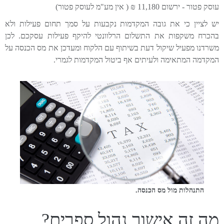
עוסק פטור - ירשום 11,180 ₪ ( אין מע"מ לעוסק פטור)
יש לציין כי את גובה המקדמות נקבעות על סמך תחום פעילות ולא
בהכרח משקפות את התשלום הרלוונטי להיקף פעילות עסקכם. לכן
משרדנו מפעיל שיקול דעת בשיתוף עם הלקוח ומעדכן את מס הכנסה על
המקדמה המתאימה ולעיתים אף ביטול המקדמות לגמרי.
התנהלות מול מס הכנסה.
מה זה אישור נהול ספרים?