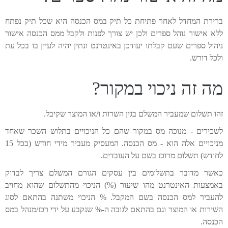
ברירת המחדל לאחר פתיחת כל תיק במס הכנסה היא שכל תיק נפתח
ללא אישור נוהל ספרים ולכן יש צורך לפנות ולקבל ממס הכנסה אישור
ניהול ספרים שעם קבלתו יעודכן באינטרנט ונתין יהיה לעיין בו בכל עת
ולכל דורש.
מה זה ניכוי במקור?
זהו תשלום שמעביר המשלם בגין השרות ו/או המוצר שקיבל.
לשכירים - מנוכה מס במקור שהם כל הניכויים בתלוש השכר שאחד
מניכויים אלה הוא - מס הכנסה. המעסיק מעביר מידי חודש (בכל 15
לחודש) תשלום מרוכז בשם על העובדים.
כאשר מדובר בתשלומים בין עסקים הגורם המשלם צריך לבדוק
באמצעות האינטרנט מהו שיעור (%) הניכוי מהתשלום שהוא מחויב
להעביר למס הכנסה בשם המקבל. % הניכוי משתנה בהתאם לסוג
השירות או המוצר וגם בהתאם לגובה ה-% שנקבע על ידי רכז/מנהל במס
הכנסה.