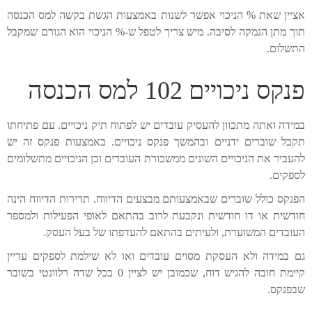
אציין שאת % הניכוי אפשר לשנות באמצעות הגשת בקשה למס הכנסה
תוך מתן הנמקה לסיבה. מיש צריך לטפל ש-% הניכוי הוא הגורם שמקבל
התשלום.
פנקס ניכויים 102 למס הכנסה
במידה ואתה מתכוון להעסיק עובדים יש לפתוח תיק ניכויים. עם פתיחתו
תקבל שוברים ידניים ובהמשך פנקס ניכויים. באמצעות פנקס זה יש
להעביר את הניכויים השונים ממשכורת העובדים וכן הניכויים מתשלומים
לספקים.
הפנקס כולל שוברים שבאמצעותם מבצעים הדיווח. תדירות הדיווח הינה
חודשית או דו חודשית ונקבעת לרוב בהתאם לאופי הפעילות ולמספר
העובדים המשוערת, ולעיתים בהתאם להעדפתו של בעל העסק.
גם במידה ולא העסקת מסוים עובדים ואו לא שילמת לספקים עדיין
קיימת חובה להגיש דוח, שכמובן יש לציין 0 בכל שדה רלוונטי בשובר
שבפנקס.