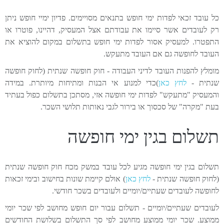
כל עובד זכאי לפדות ימי חופש בתנאים מסויימים. פדיון ימיי חופש ניתן
רק לעובדים אשר סיימו את עבודתם אצל המעסיק, דהיינו, פוטרו או
התפטרו. למעסיק אסור לפדות ימי חופש בתשלום במקום להוציא את
העובד לחופשה גם אם העובד מתעקש.
מומלץ להפנות העובד לדיני העבודה - חוק חופשה שנתית (לחוק חופשה
שנתית -
לחץ כאן
)כדי למנוע אי הבנות ומתיחות מיותרת. במידה
והמעסיק "מתעקש" לפדות ימי חופשה אזי, מסתכן בתשלום כפול בעתיד
בעת "מקרה" של סכסוך או בירור לגבי נאותות תלושי השכר.
תשלום בגין ימי חופשה
תשלום בגין ימי חופשה מגיע לכל עובד במשק מכח חוק חופשה שנתית
(לחוק חופשה שנתית -
לחץ כאן
) אולם קיימת שונות בחישוב ובימי זכאות
לחופשה לעובדים שעתיים/יומיים ולעובדים בשכר חודשי.
לעובדים שעתיים/יומיים - תשלום עבור יום חופש מחושב לפי שכר יומי
ממוצע. שכר יומי ממוצע מחושב לפי סך התשלום בשלושת החודשים