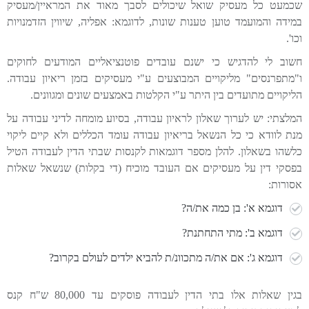
שכמעט כל מעסיק שואל שיכולים לסבך מאוד את המראיין/מעסיק
במידה והמועמד טוען טענות שונות, לדוגמא: אפליה, שיווין הזדמנויות
וכו'.
חשוב לי להדגיש כי ישנם עובדים פוטנציאליים המודעים לחוקים
ו"מתפרנסים" מליקויים המבוצעים ע"י מעסיקים בזמן ריאיון עבודה.
הליקויים מתועדים בין היתר ע"י הקלטות באמצעים שונים ומגוונים.
המלצתי: יש לערוך שאלון לראיון עבודה, בסיוע מומחה לדיני עבודה על
מנת לוודא כי כל הנשאל בריאיון עבודה עומד הכללים ולא קיים ליקוי
כלשהו בשאלון. להלן מספר דוגמאות לקנסות שבתי הדין לעבודה הטיל
בפסקי דין על מעסיקים אם העובד מוכיח (די בקלות) שנשאל שאלות
אסורות:
דוגמא א': בן כמה את/ה?
דוגמא ב': מתי התחתנת?
דוגמא ג': אם את/ה מתכוונ/ת להביא ילדים לעולם בקרוב?
בגין שאלות אלו בתי הדין לעבודה פוסקים עד 80,000 ש"ח קנס