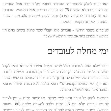
האחרונים לחלק למספר ימי העבודה בפועל של העובד אצל מעסיקו.
במידה והעובד לא השלים 75 ימי עובדה רצופים אצל המעסיק ועבודתו
הסתיימה(עבודה לתקופה קצרה) זכאי לקבל מינימום 4% מסך השכר
המצטבר לאותה תקופת העסקה.
לעובדים בשכר חודשי - עובדים אלו יקבלו שכר כרגיל בימים בהם היו
בחופשה וכמובן בהתאם לימי החופשה שצברו.
ימי מחלה לעובדים
עובד שלא הגיע לעבודה בגלל מחלה וקיבל אישור מהרופא זכאי לקבל
תשלום על ימי המחלה רק במידה ויש לו ותק בעבודה וקיימת ביתרת
צבירה חיובית של ימי החלה (ניתן לזהות יתרת המחלה בתלוש השכר
האחרון). ימי המחלה נקבעים ע"י רופא בלבד. ללא הצגת אישור מרופא
העובד אינו זכאי לתשלום כלשהו.
בהתאם לחוק כל עובד זכאי לימי מחלה. מקסימום ימים שניתן לצבור
לחודש עבודה מלא הם 1.5 ימים בלבד למשרה מלאה (186 שעות
בחודש). כמו כן קיימת תקרה לסה"כ ימי הצבירה שניתן לצבור ועומדים