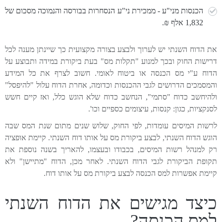
הכנסות מני"ע - ממכירת ני"ע הנסחרות בבורסה והנמוכה מסכום של
1,832 אלף ₪.
את הדוח השנתי יש לערוך ולבצע בצורה מקצועית כך שיינתן מענה לכל
דרישות החוק ובכך למנוע "תקלות מס" בעת ביקורת במידה ותבוצע על
הדוח ע"י מס הכנסה או ביטוח לאומי. חשוב לצרף את כל המידע
והמסמכים הדרושים לגבי ההכנסות וכדומה, אחרת הדוח עלול "להיפסל"
ולהיחשב כדוח "סתמי", הנחשב כדוח שלא הוגש כלל, ואז קיים חשש
לסנקציות, כגון: קנסות, עיצומים כספיים וכו'.
לרשות המיסים עומדות, לפי החוק, שלוש שנים מתום שנת המס שבה
הוגש הדוח השנתי, לבצע ביקורת מס על אותו דוח השנתי. קיימת אופציה
רק למנהל רשות המיסים, בכבודו ובעצמו, להאריך בשנה נוספת את
תקופת הביקורת לגבי הדוח השנתי. לאחר מכן, הדוח "מתיישן" ולא
קיימת אפשרות למס הכנסה לבצע ביקורת מס על אותו דוח.
כיצד מגישים את הדוח השנתי
למס הכנסה?